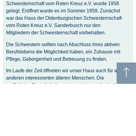
Schwesternschaft vom Roten Kreuz e.V. wurde 1958
gelegt. Eröffnet wurde es im Sommer 1959. Zunächst
war das Haus der Oldenburgischen Schwesternschaft
vom Roten Kreuz e.V. Sanderbusch nur den
Mitgliedern der Schwesternschaft vorbehalten.
Die Schwestern sollten nach Abschluss ihres aktiven
Berufslebens die Möglichkeit haben, ein Zuhause mit
Pflege, Geborgenheit und Betreuung zu finden.
Im Laufe der Zeit öffneten wir unser Haus auch für alle
anderen interessierten älteren Menschen. Die
großzügige Spende haben wir genutzt, um durch den
neuen Bodenbelag eine freundliche, moderne und
helle Atmosphäre zu schaffen.
Ferner wurden Pflegewagen und eine neue Sitzgruppe
angeschafft.“ , so Frau Katja Bünting, Oberin der
Oldenburgische Schwesternschaft vom Roten Kreuz
e.V. Sanderbusch​.